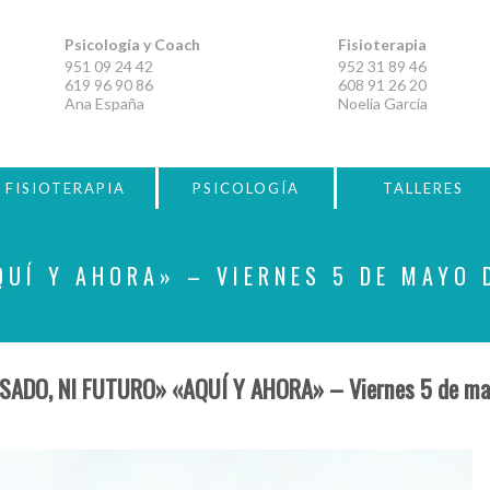
Psicología y Coach
Fisioterapia
951 09 24 42
952 31 89 46
619 96 90 86
608 91 26 20
Ana España
Noelia García
FISIOTERAPIA
PSICOLOGÍA
TALLERES
QUÍ Y AHORA» – VIERNES 5 DE MAYO 
ASADO, NI FUTURO» «AQUÍ Y AHORA» – Viernes 5 de ma