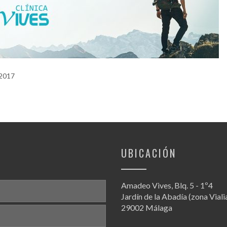
 2017
UBICACIÓN
Amadeo Vives, Blq. 5 - 1º4
Jardín de la Abadía (zona Viali
29002 Málaga