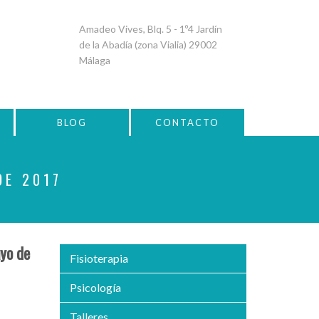
Amadeo Vives, Blq. 5 - 1º4 Jardín
de la Abadía (zona Vialia) 29002
Málaga
BLOG
CONTACTO
DE 2017
yo de
Fisioterapia
Psicología
Talleres