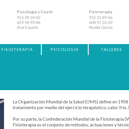
Psicología y Coach
Fisioterapia
951 09 24 42
952 31 89 46
619 96 90 86
608 91 26 20
Ana España
Noelia García
FISIOTERAPIA
PSICOLOGÍA
TALLERES
La Organización Mundial de la Salud (OMS) define en 1958 a l
tratamiento por medio del ejercicio terapéutico, calor, frío, 
Por su parte, la Confederación Mundial de la Fisioterapia (W.C
Fisioterapia es el conjunto de métodos, actuaciones y técnic