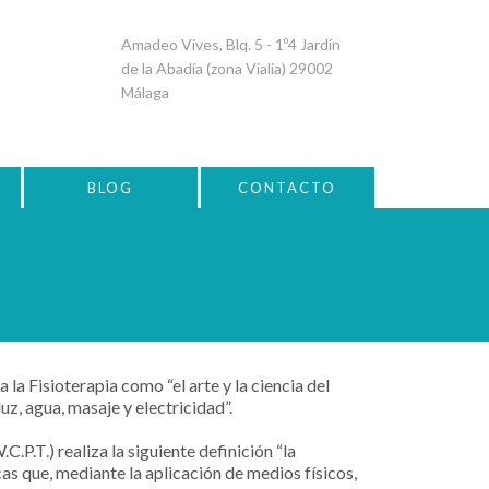
Amadeo Vives, Blq. 5 - 1º4 Jardín
de la Abadía (zona Vialia) 29002
Málaga
BLOG
CONTACTO
a Fisioterapia como “el arte y la ciencia del
luz, agua, masaje y electricidad”.
.P.T.) realiza la siguiente definición “la
as que, mediante la aplicación de medios físicos,