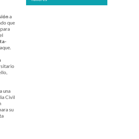
sión
a
ado que
r para
el
ta-
raque.
a
rsitario
llo,
 a una
ia Civil
n
para su
ta