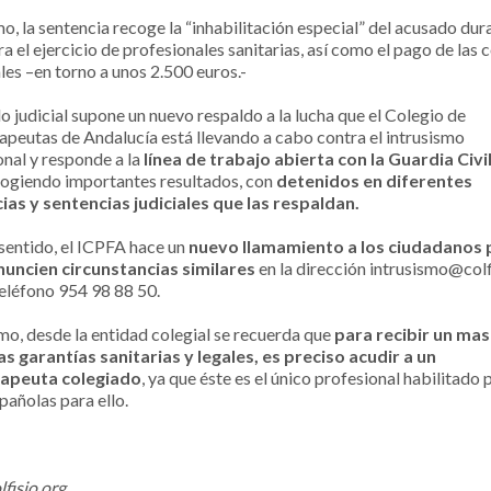
o, la sentencia recoge la “inhabilitación especial” del acusado dur
a el ejercicio de profesionales sanitarias, así como el pago de las 
les –en torno a unos 2.500 euros.-
lo judicial supone un nuevo respaldo a la lucha que el Colegio de
rapeutas de Andalucía está llevando a cabo contra el intrusismo
onal y responde a la
línea de trabajo abierta con la Guardia Civil
cogiendo importantes resultados, con
detenidos en diferentes
ias y sentencias judiciales que las respaldan.
 sentido, el ICPFA hace un
nuevo llamamiento a los ciudadanos 
uncien circunstancias similares
en la dirección intrusismo@colf
teléfono 954 98 88 50.
imo, desde la entidad colegial se recuerda que
para recibir un mas
as garantías sanitarias y legales, es preciso acudir a un
rapeuta colegiado
, ya que éste es el único profesional habilitado 
pañolas para ello.
fisio.org