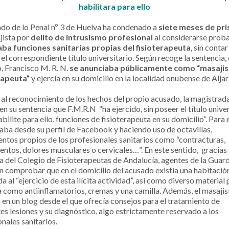
habilitara para ello
ado de lo Penal nº 3 de Huelva ha condenado a
siete meses de pri
jista por
delito de intrusismo profesional
al considerarse prob
ba funciones sanitarias propias del fisioterapeuta
, sin conta
 el correspondiente título universitario. Según recoge la sentencia, 
, Francisco M. R. N.
se anunciaba públicamente como “masajis
rapeuta”
y ejercía en su domicilio en la localidad onubense de Alja
 al reconocimiento de los hechos del propio acusado, la magistrad
n su sentencia que F.M.R.N “ha ejercido, sin poseer el título unive
abilite para ello, funciones de fisioterapeuta en su domicilio”. Para e
taba desde su perfil de Facebook y haciendo uso de octavillas,
entos propios de los profesionales sanitarios como “contracturas,
entos, dolores musculares o cervicales…”. En este sentido, gracias
a del Colegio de Fisioterapeutas de Andalucía, agentes de la Guard
n comprobar que en el domicilio del acusado existía una habitació
a al “ejercicio de esta ilícita actividad”, así como diverso material 
a como antiinflamatorios, cremas y una camilla. Además, el masajis
a en un blog desde el que ofrecía consejos para el tratamiento de
tes lesiones y su diagnóstico, algo estrictamente reservado a los
nales sanitarios.