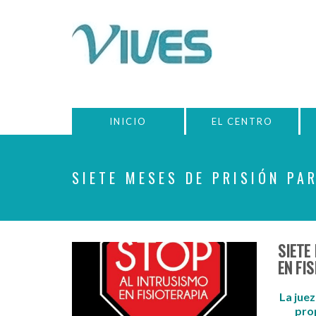
INICIO
EL CENTRO
SIETE MESES DE PRISIÓN PA
SIETE
EN FI
La jue
prop