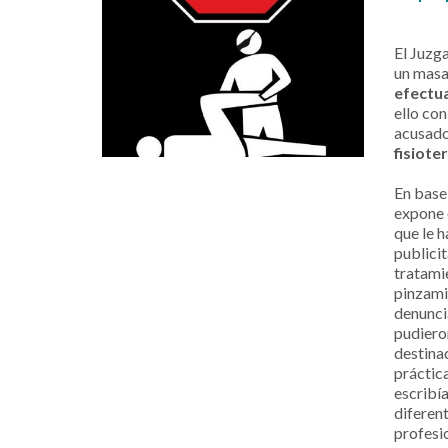
El Juzg
un masa
efectua
ello con
acusado
fisiote
En base
expone e
que le h
publici
tratami
pinzami
denunci
pudiero
destinad
práctic
escribí
diferen
profesio