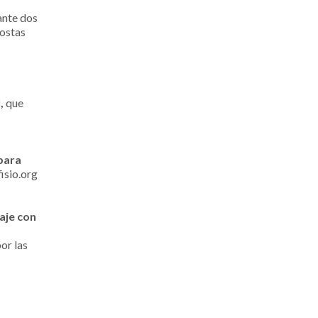
ante dos
costas
,
que
para
isio.org
aje con
por las