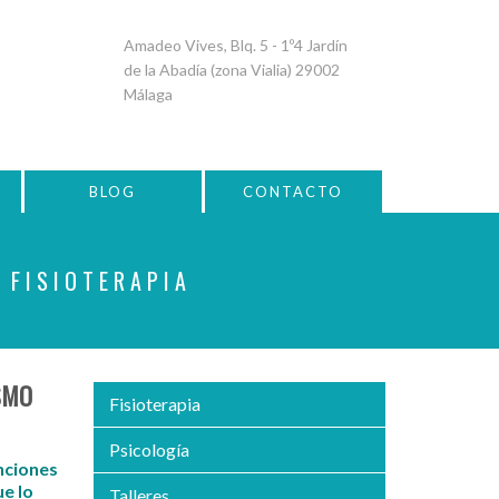
Amadeo Vives, Blq. 5 - 1º4 Jardín
de la Abadía (zona Vialia) 29002
Málaga
BLOG
CONTACTO
 FISIOTERAPIA
ISMO
Fisioterapia
Psicología
nciones
ue lo
Talleres