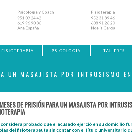
Psicología y Coach
Fisioterapia
951 09 24 42
952 31 89 46
619 96 90 86
608 91 26 20
Ana España
Noelia García
FISIOTERAPIA
PSICOLOGÍA
TALLERES
RA UN MASAJISTA POR INTRUSISMO EN
 MESES DE PRISIÓN PARA UN MASAJISTA POR INTRUS
SIOTERAPIA
z considera probado que el acusado ejerció en su domicilio fu
ias del fisioterapeuta sin contar con el título universitario q