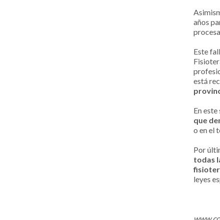
Asimism
años par
procesa
Este fal
Fisiote
profesi
está re
provinc
En este
que den
o en el 
Por últ
todas l
fisiote
leyes es
www.col