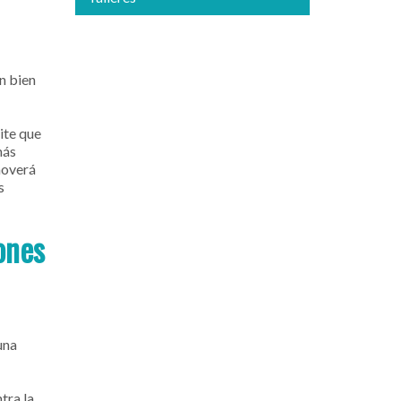
n bien
ite que
más
moverá
s
ones
una
tra la