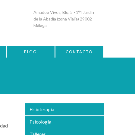
Amadeo Vives, Blq. 5 - 1º4 Jardín
de la Abadía (zona Vialia) 29002
Málaga
BLOG
CONTACTO
Fisioterapia
Psicología
idad
Talleres