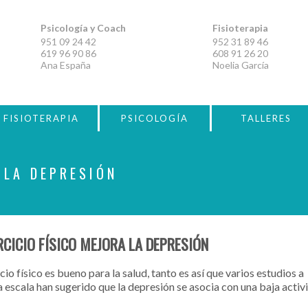
Psicología y Coach
Fisioterapia
951 09 24 42
952 31 89 46
619 96 90 86
608 91 26 20
Ana España
Noelia García
FISIOTERAPIA
PSICOLOGÍA
TALLERES
 LA DEPRESIÓN
ERCICIO FÍSICO MEJORA LA DEPRESIÓN
icio físico es bueno para la salud, tanto es así que varios estudios a
 escala han sugerido que la depresión se asocia con una baja activ