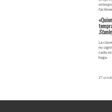
osteopo
fácilme
«Quien
tempra
Stanle
La clave
no sign
cada vez
haga.
27 octub