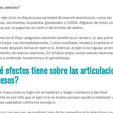
 es debido?
r ejercicio se dispara una variedad de neurotransmisores, como las
nas, serotonina, dopamina, glutamato y GABA. Algunas de éstas so
as por su papel en el control del estado de ánimo.
nto en el flujo sanguíneo también beneficia al cerebro, lo que perm
e mejor casi inmediatamente. Como resultado, tenderá a sentirse 
rado después de hacer ejercicio. Además, el ejercicio regular pro
imiento de nuevas neuronas. En el hipocampo, estas nuevas neurona
n a estimular la memoria y el aprendizaje.
 efectos tiene sobre las articulaci
uesos?
r masa ósea se logra en la madurez y luego comienza a declinar
nte es por ello que el ejercicio es bueno porque ayuda a mantener 
ea saludable conforme envejece.
icio con peso es, en realidad, uno de los remedios más efectivos con