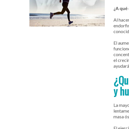
¿A qué
Al hace
endorfi
conocid
El aume
funcion
concent
el crec
ayudará
¿Qué
y h
La mayo
lentame
masa ós
El ejerc