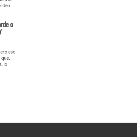
erden
arde o
d
pero eso
 que,
, lo