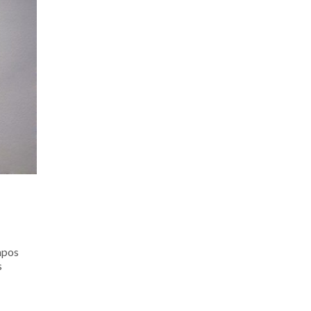
ampos
s