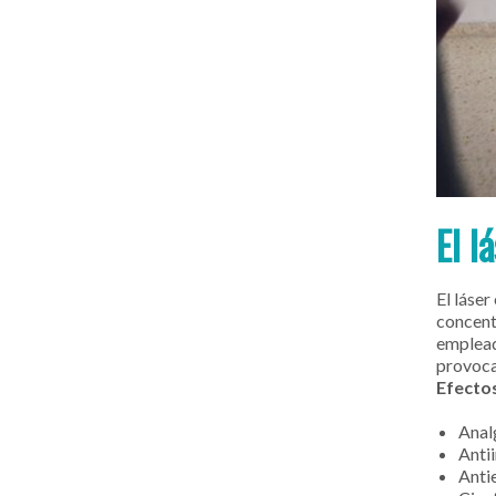
El l
El láser
concent
empleado
provoc
Efecto
Anal
Anti
Anti