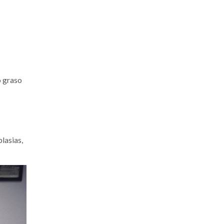
o graso
lasias,