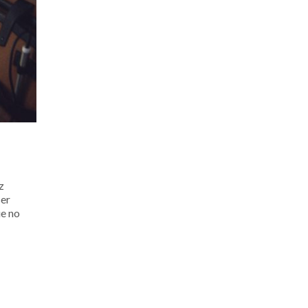
uz
ser
ue no