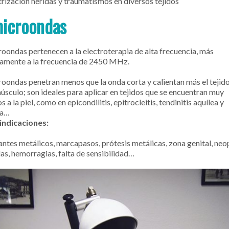
trización heridas y traumatismos en diversos tejidos
microondas
roondas pertenecen a la electroterapia de alta frecuencia, más
amente a la frecuencia de 2450 MHz.
roondas penetran menos que la onda corta y calientan más el tejid
músculo; son ideales para aplicar en tejidos que se encuentran muy
 a la piel, como en epicondilitis, epitrocleitis, tendinitis aquílea y
na…
indicaciones:
antes metálicos, marcapasos, prótesis metálicas, zona genital, neop
das, hemorragias, falta de sensibilidad…