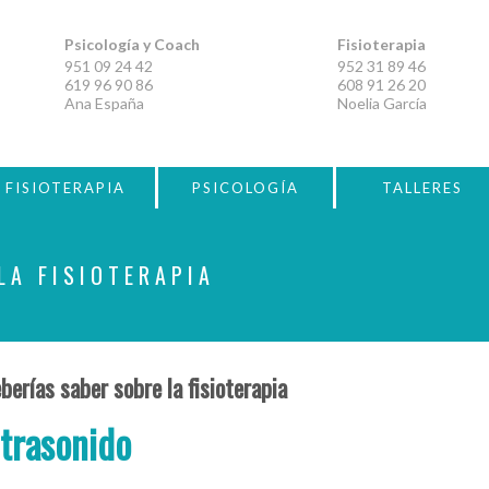
Psicología y Coach
Fisioterapia
951 09 24 42
952 31 89 46
619 96 90 86
608 91 26 20
Ana España
Noelia García
FISIOTERAPIA
PSICOLOGÍA
TALLERES
LA FISIOTERAPIA
berías saber sobre la fisioterapia
ltrasonido