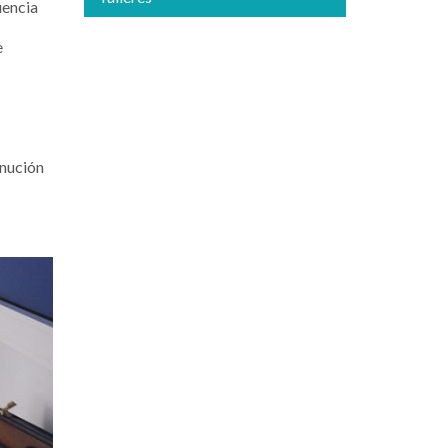
uencia
e
inución