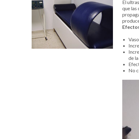
El ultr
que las 
propaga
produce
Efecto
Vaso
Incr
Incre
de la
Efec
No c