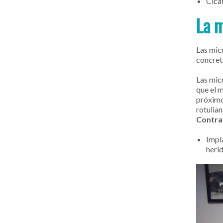
Cica
La 
Las mic
concret
Las mic
que el 
próximos
rotulia
Contra
Impl
heri