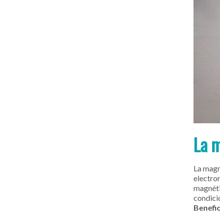
La 
La magn
electro
magnéti
condicio
Benefic