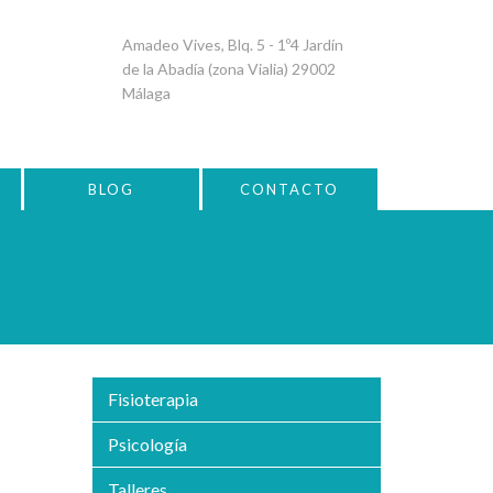
Amadeo Vives, Blq. 5 - 1º4 Jardín
de la Abadía (zona Vialia) 29002
Málaga
BLOG
CONTACTO
Fisioterapia
Psicología
Talleres